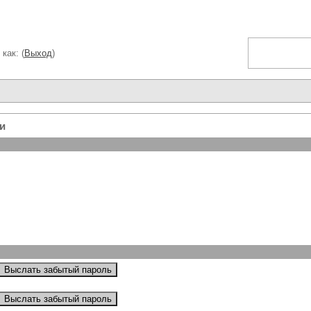
как: (
Выход
)
и